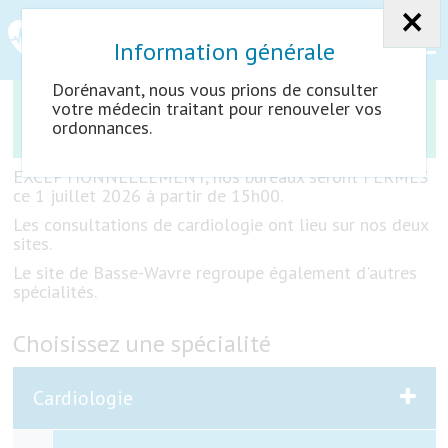
×
Aller
Aller
Ouvrir
au
à
menu
CENTRE DE CARDIOLOGIE
contenu
la
navigation
Information générale
OTTIGNIES-LLN
Dorénavant, nous vous prions de consulter
Navigation
Contenu
votre médecin traitant pour renouveler vos
ACCUEIL
CONSULTATIONS
ordonnances.
principal
NOS CENTRES
EXCEPTIONNELLEMENT, nos bureaux seront FERMES
ce 1 juillet 2026 à partir de 15h00.
Les consultations de cardiologie ont lieu sur nos deux
INFOS PRATIQUES
sites.
Le site de Basse-Wavre regroupe également d'autres
spécialités.
CONTACT
Choisissez une spécialité
Cardiologie