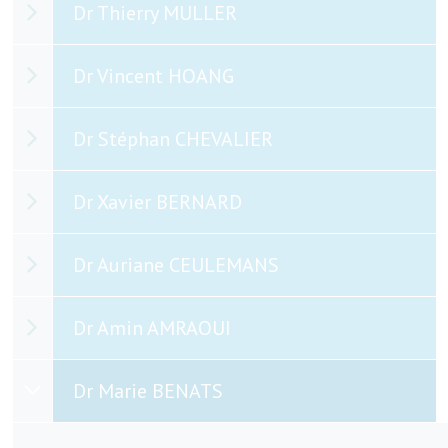
Cardiologie
Dr Thierry MULLER
au
centre
Dr Vincent HOANG
de
Cardiologie
Dr Stéphan CHEVALIER
Ottignies-
Louvain-
la-
Dr Xavier BERNARD
Neuve
Wavre
Dr Auriane CEULEMANS
Dr Amin AMRAOUI
Dr Marie BENATS